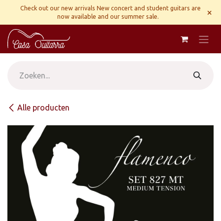
Overslaan naar inhoud
Check out our new arrivals New concert and student guitars are
×
now available and our summer sale.
Alle producten