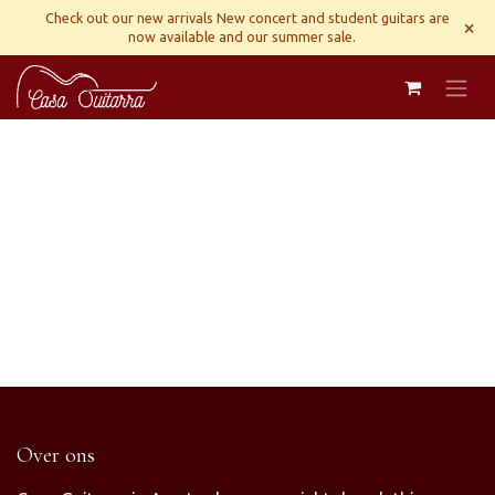
Overslaan naar inhoud
Check out our new arrivals New concert and student guitars are
×
now available and our summer sale.
Over ons