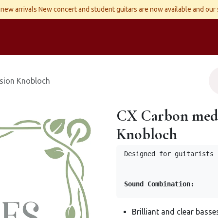
new arrivals New concert and student guitars are now available and our
ld Instruments
Snaren
Accessoires
Reparaties
Contact
sion Knobloch
CX Carbon medi
Knobloch
Designed for guitarists 
Sound Combination:
Brilliant and clear basses