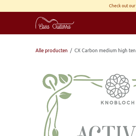
Overslaan naar inhoud
Check out our 
Home
Gitaren
Wor
Alle producten
CX Carbon medium high ten