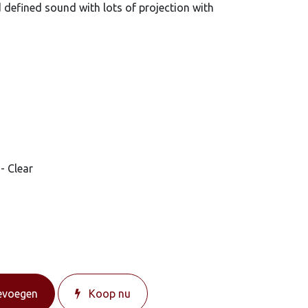
d defined sound with lots of projection with
 - Clear
evoegen
Koop nu