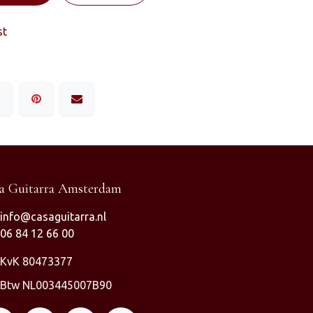
st
a Guitarra Amsterdam
info@casaguitarra.nl
06 84 12 66 00
KvK 80473377
Btw NL003445007B90