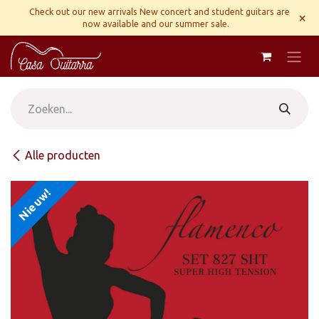
Overslaan naar inhoud
Check out our new arrivals New concert and student guitars are
×
now available and our summer sale.
Alle producten
Nieuw!