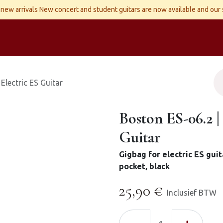
new arrivals New concert and student guitars are now available and our
ld Instruments
Snaren
Accessoires
Reparaties
Contact
Electric ES Guitar
Boston ES-06.2 |
Guitar
Gigbag for electric ES guit
pocket, black
25,90
€
Inclusief BTW