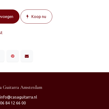
evoegen
Koop nu
st
a Guitarra Amsterdam
info@casaguitarra.nl
06 84 12 66 00