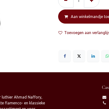
Aan winkelmandje to
Toevoegen aan verlanglij
Cas
 luthier Ahmad Naffory,
te flamenco- en klassieke
 assortiment en voor